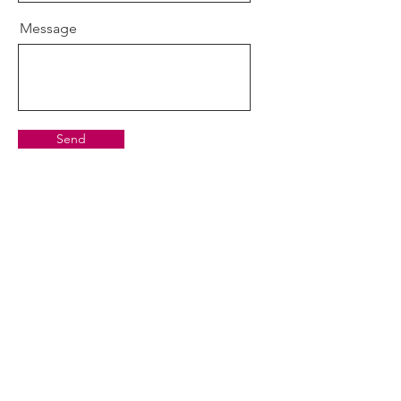
Message
Send
Mailing List
Iscriviti per rimanere
aggiornato sugli eventi Core