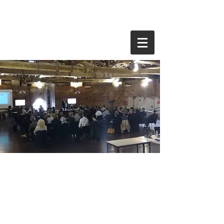
#dialoghisulfuturo e
Core Values 2018