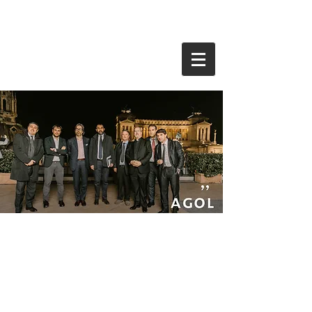
Davos
World Economic
Forum