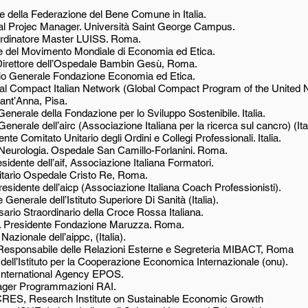
te della Federazione del Bene Comune in Italia.
ral Projec Manager. Università Saint George Campus.
ordinatore Master LUISS. Roma.
re del Movimento Mondiale di Economia ed Etica.
Direttore dell’Ospedale Bambin Gesù, Roma.
ario Generale Fondazione Economia ed Etica.
l Compact Italian Network (Global Compact Program of the United Nati
nt’Anna, Pisa.
enerale della Fondazione per lo Sviluppo Sostenibile. Italia.
enerale dell’airc (Associazione Italiana per la ricerca sul cancro) (Ital
nte Comitato Unitario degli Ordini e Collegi Professionali. Italia.
 Neurologia. Ospedale San Camillo-Forlanini. Roma.
idente dell’aif, Associazione Italiana Formatori.
nitario Ospedale Cristo Re, Roma.
sidente dell’aicp (Associazione Italiana Coach Professionisti).
Generale dell’Istituto Superiore Di Sanità (Italia).
io Straordinario della Croce Rossa Italiana.
io. Presidente Fondazione Maruzza. Roma.
azionale dell’aippc, (Italia).
Responsabile delle Relazioni Esterne e Segreteria MIBACT, Roma
dell’Istituto per la Cooperazione Economica Internazionale (onu).
 International Agency EPOS.
nager Programmazioni RAI.
RCRES, Research Institute on Sustainable Economic Growth