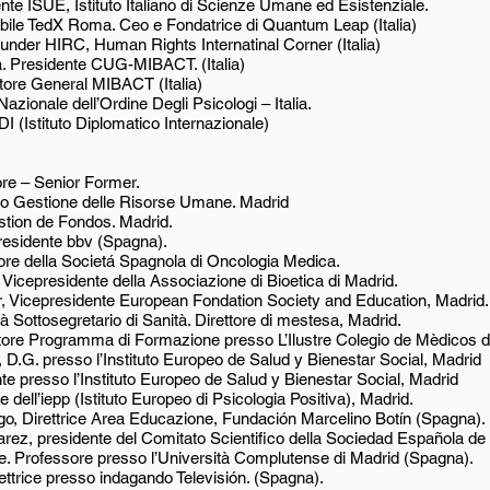
ente ISUE, Istituto Italiano di Scienze Umane ed Esistenziale.
bile TedX Roma. Ceo e Fondatrice di Quantum Leap (Italia)
nder HIRC, Human Rights Internatinal Corner (Italia)
. Presidente CUG-MIBACT. (Italia)
ttore General MIBACT (Italia)
Nazionale dell’Ordine Degli Psicologi – Italia.
DI (Istituto Diplomatico Internazionale)
ore – Senior Former.
to Gestione delle Risorse Umane. Madrid
estion de Fondos. Madrid.
presidente bbv (Spagna).
ore della Societá Spagnola di Oncologia Medica.
, Vicepresidente della Associazione di Bioetica di Madrid.
r, Vicepresidente European Fondation Society and Education, Madrid.
 Sottosegretario di Sanità. Direttore di mestesa, Madrid.
rettore Programma di Formazione presso L’Ilustre Colegio de Mèdicos 
D.G. presso l’Instituto Europeo de Salud y Bienestar Social, Madrid
te presso l’Instituto Europeo de Salud y Bienestar Social, Madrid
 dell’iepp (Istituto Europeo di Psicologia Positiva), Madrid.
o, Direttrice Area Educazione, Fundación Marcelino Botín (Spagna).
ez, presidente del Comitato Scientifico della Sociedad Española de d
e. Professore presso l’Università Complutense di Madrid (Spagna).
ettrice presso indagando Televisión. (Spagna).