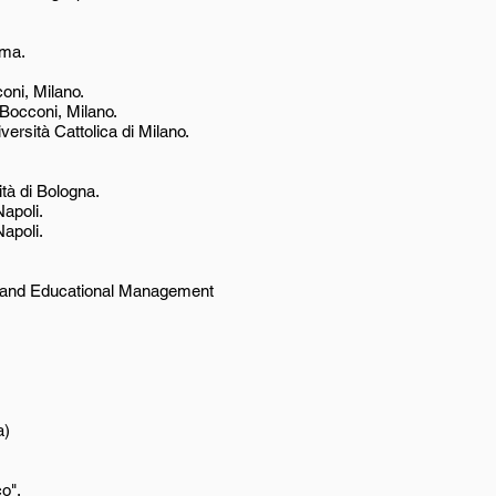
oma.
oni, Milano.
Bocconi, Milano.
versità Cattolica di Milano.
tà di Bologna.
Napoli.
apoli.
ng and Educational Management
a)
co".