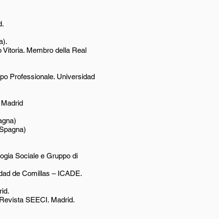
d.
a).
co Vitoria. Membro della Real
uppo Professionale. Universidad
, Madrid
agna)
 (Spagna)
logia Sociale e Gruppo di
idad de Comillas – ICADE.
id.
 Revista SEECI. Madrid.