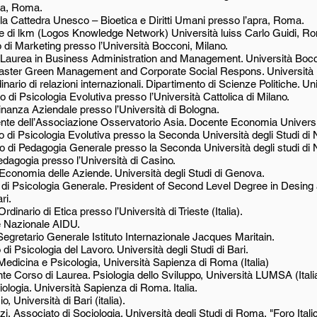
za, Roma.
ella Cattedra Unesco – Bioetica e Diritti Umani presso l’apra, Roma.
re di lkm (Logos Knowledge Network) Università luiss Carlo Guidi, R
o di Marketing presso l’Università Bocconi, Milano.
re Laurea in Business Administration and Management. Università Bocc
 Master Green Management and Corporate Social Respons. Università 
nario di relazioni internazionali. Dipartimento di Scienze Politiche. Uni
o di Psicologia Evolutiva presso l’Università Cattolica di Milano.
Finanza Aziendale presso l’Università di Bologna.
nte dell’Associazione Osservatorio Asia. Docente Economia Universi
o di Psicologia Evolutiva presso la Seconda Università degli Studi di 
o di Pedagogia Generale presso la Seconda Università degli studi di N
edagogia presso l’Università di Casino.
 Economia delle Aziende. Università degli Studi di Genova.
o di Psicologia Generale. President of Second Level Degree in Desi
ri.
inario di Etica presso l’Università di Trieste (Italia).
te Nazionale AIDU.
egretario Generale Istituto Internazionale Jacques Maritain.
di Psicologia del Lavoro. Università degli Studi di Bari.
Medicina e Psicologia, Università Sapienza di Roma (Italia)
ente Corso di Laurea. Psiologia dello Sviluppo, Università LUMSA (Itali
ciologia. Università Sapienza di Roma. Italia.
 Università di Bari (italia).
Associato di Sociologia. Università degli Studi di Roma, "Foro Itali