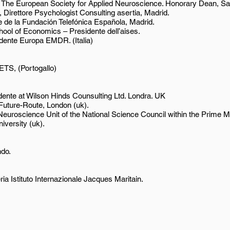
, The European Society for Applied Neuroscience. Honorary Dean, S
, Direttore Psychologist Consulting asertia, Madrid.
e de la Fundación Telefónica Española, Madrid.
hool of Economics – Presidente dell’aises.
dente Europa EMDR. (Italia)
ETS, (Portogallo)
dente at Wilson Hinds Counsulting Ltd. Londra. UK
 Future-Route, London (uk).
euroscience Unit of the National Science Council within the Prime Mini
versity (uk).
ndo.
a Istituto Internazionale Jacques Maritain.