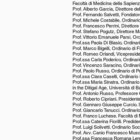
Facoltà di Medicina della Sapien
Prof. Alberto Garcia, Direttore d
Prof. Fernando Salvetti, Fondato
Prof. Michele Costabile, Ordinari
Prof. Francesco Perrini, Diretto
Prof. Stefano Pogutz, Direttore
Prof. Vittorio Emanuele Parsi, Ordi
Prof.ssa Paola Di Blasio, Ordinari
Prof. Marco Bigelli, Ordinario di 
Prof. Romeo Orlandi, Vicepreside
Prof.ssa Carla Poderico, Ordinari
Prof. Vincenzo Saracino, Ordinari
Prof. Paolo Russo, Ordinario di P
Prof.ssa Clara Caselli, Ordinario
Prof.ssa Maria Sinatra, Ordinari
in the Ditigal Age, Università di Ba
Prof. Antonio Russo, Professore Ord
Prof. Roberto Cipriani. Presiden
Prof. Gennaro Giuseppe Curcio. S
Prof. Giancarlo Tanucci. Ordinario 
Prof. Franco Luchese. Facoltà di 
Prof.ssa Caterina Fiorilli. Predid
Prof. Luigi Solivetti. Ordinario So
Prof. Avv. Canio Francesco Muscio,
Prof.ssa Francesca Romana Lenzi, 