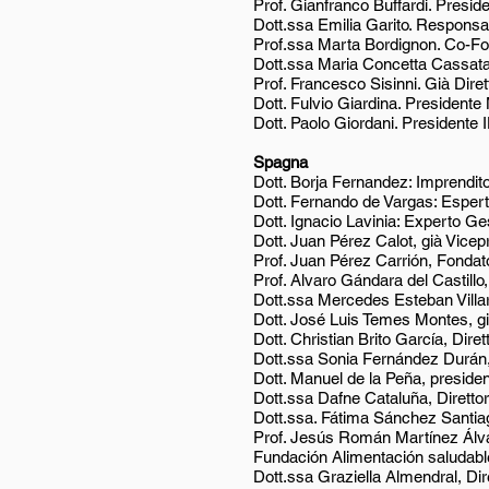
Prof. Gianfranco Buffardi. Presid
Dott.ssa Emilia Garito. Responsa
Prof.ssa Marta Bordignon. Co-Fou
Dott.ssa Maria Concetta Cassata
Prof. Francesco Sisinni. Già Dire
Dott. Fulvio Giardina. Presidente 
Dott. Paolo Giordani. Presidente I
Spagna
Dott. Borja Fernandez: Imprendit
Dott. Fernando de Vargas: Esper
Dott. Ignacio Lavinia: Experto G
Dott. Juan Pérez Calot, già Vice
Prof. Juan Pérez Carrión, Fondat
Prof. Alvaro Gándara del Castillo
Dott.ssa Mercedes Esteban Villa
Dott. José Luis Temes Montes, già
Dott. Christian Brito García, Di
Dott.ssa Sonia Fernández Durán, 
Dott. Manuel de la Peña, presiden
Dott.ssa Dafne Cataluña, Direttore
Dott.ssa. Fátima Sánchez Santiag
Prof. Jesús Román Martínez Álvar
Fundación Alimentación saludabl
Dott.ssa Graziella Almendral, Dir