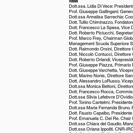
Italia
Dott.ssa. Lidia Di Vece: Presiden
Prof. Giuseppe Gallingani: Gene
Dott.ssa Annalisa Sarrechia: Co
Dott. Tullio Chiminazzo, Fondato
Dott. Francesco La Spesa, Vice 
Dott. Roberto Piciucchi, Segret
Prof. Marco Frey, Chairman Globa
Management Scuola Superiore Sa
Dott. Raimondo Orsini, Direttore G
Dott. Niccolò Contucci, Direttore G
Dott. Roberto Orlandi, Vicepreside
Prof. Giuseppe Piazza, Primario
Dott. Giuseppe Varchetta, Vicepres
Dott. Marino Nonis, Direttore Sa
Dott. Alessandro LoRusso, Vicepre
Dott.ssa Monica Bettoni, Direttore 
Dott. Francesco Rocca, Commissar
Dott.ssa Silvia Lefebvre D’Ovid
Prof. Tonino Cantelmi. Presidente N
Dott.ssa Maria Fernanda Bruno. 
Dott. Fausto Capalbo, Presidente 
Prof. Emanuela C. Del Re. Chair
Dott.ssa Chiara del Gaudio. Ma
Dott.ssa Oriana Ippoliti. CNR-I