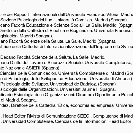
e dei Rapporti Internazionali dell’Università Francisco Vitoria, Madri
Sezione Psicologia del fiuc. Università Comillas, Madrid (Spagna).
ecano Facoltà Educazione e Scienze Sociali. La Salle. Madrid. (Spagn
irettrice della Cattedra di Bioetica e Biogiuridica. Università Francis
gislación. Madrid (Spagna).
no Facoltà Scienze della Salute. La Salle. Madrid (Spagna).
ttrice della Cattedra di Internazionalizzazione dell’Impresa e lo Svil
 Decano Facoltá Scienze della Salute. La Salle, Madrid.
nario Diritto del Lavoro e Sicurezza Sociale. Universitá Complutense
nte Nazionale ASIERI (Spagna)
. Ciencias de la Comunicación. Università Complutense di Madrid (Sp
io di Psicologia, dello Sviluppo ed Educazione, Università di Almeria
o Psicologia dello Sviluppo. Universidad de Badajoz. (Spagna)
sicologia delle Organizzazioni. Universitat Jaume I, Spagna.
dinario Psicologia delle Organizzazioni. Directore Dipartimento Psico
 di Madrid. Spagna.
ndez, Direttore della Cattedra “Etica, economía ed empresa” Univers
z. Head Editor Rivista di Comunicazione SEECI. Complutense di Madr
. Universidad Complutense. Ciencias de la Informacion. Head Editor