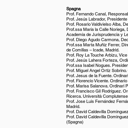
Spagna
Prof. Fernando Canal, Responsabil
Prof. Jesús Labrador, Presidente 
Prof. Rosario Valdivielso Alba, D
Prof.ssa María la Calle Noriega, D
Academia de Jurisprudencia y Le
Prof. Diego Agudo Carmona, Deca
Prof.ssa Marta Muñiz Ferrer, Dire
de Comillas – Icade, Madrid.
Prof. Roy La Touche Arbizu, Vice
Prof. Jesús Lahera Forteza, Ordi
Prof.ssa Isabel Nogues. Preside
Prof. Miguel Angel Ortiz Sobrino
Prof. Jesus de la Fuente. Ordinar
Prof. Florencio Vicente. Ordinari
Prof. Marisa Salanova. Ordinari P
Prof. Francisco Gil Rodríguez. Or
Ricerca. Università Complutense
Prof. Jose Luis Fernández Ferná
Madrid.
Prof. David Caldevilla Domingue
Prof. David Caldevilla Dominguez
(Spagna)